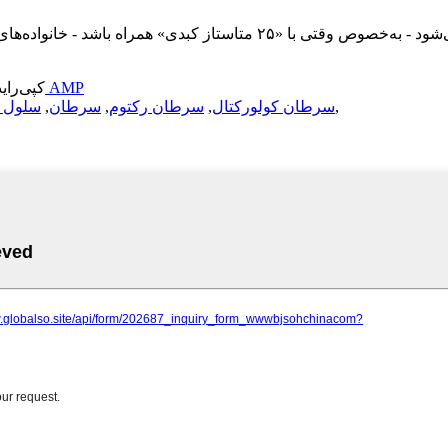
وقتی عبارت «سرطان پانکراس» در یک گزارش تشخیصی ظاهر می‌شود - به‌خصوص وق
موبایل AMP
© کپی‌رایت - ۲۰۱۰-۲۰۲۶: تمامی
,
سرطان کولورکتال
,
سرطان رکتوم
,
سرطان
,
سلول 