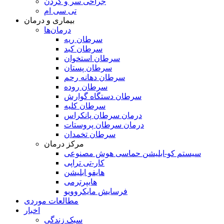
جراحی سر و گردن
تی سی ام
بیماری و درمان
درمان‌ها
سرطان ریه
سرطان کبد
سرطان استخوان
سرطان پستان
سرطان دهانه رحم
سرطان روده
سرطان دستگاه گوارش
سرطان کلیه
درمان سرطان پانکراس
درمان سرطان پروستات
سرطان تخمدان
مرکز درمان
سیستم کو-ابلیشن حماسی هوش مصنوعی
کار-تی تراپی
هایفو ابلیشن
هایپرترمی
فرسایش مایکروویو
مطالعات موردی
اخبار
سبک زندگی