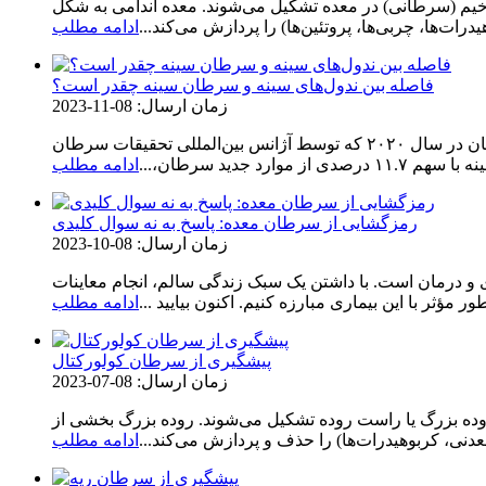
ل می‌شوند. معده اندامی به شکل J در قسمت فوقانی شکم است. معده بخشی از
ت‌ها، چربی‌ها، پروتئین‌ها) را پردازش می‌کند...
ادامه مطلب
فاصله بین ندول‌های سینه و سرطان سینه چقدر است؟
زمان ارسال: 08-11-2023
طبق داده‌های بار جهانی سرطان در سال ۲۰۲۰ که توسط آژانس بین‌المللی تحقیقات سرطان (IARC) منتشر شده است، سرطان سینه با ۲.۲۶ میلیون مورد جدید در سراسر جهان، از سرطان ریه با ۲.۲
د جدید سرطان،...
ادامه مطلب
رمزگشایی از سرطان معده: پاسخ به نه سوال کلیدی
زمان ارسال: 08-10-2023
ی و درمان است. با داشتن یک سبک زندگی سالم، انجام معاینات
مؤثر با این بیماری مبارزه کنیم. اکنون بیایید ...
ادامه مطلب
پیشگیری از سرطان کولورکتال
زمان ارسال: 08-07-2023
ه بزرگ یا راست روده تشکیل می‌شوند. روده بزرگ بخشی از
ی، کربوهیدرات‌ها) را حذف و پردازش می‌کند...
ادامه مطلب