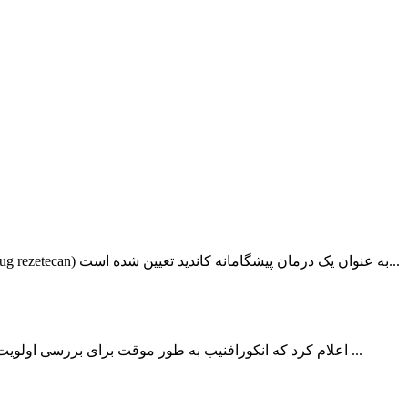
در ۲۱ آوریل ۲۰۲۶، مرکز ارزیابی دارو (CDE) وابسته به اداره ملی محصولات پزشکی اعلام کرد که داروی تزریقی HS-20093 (risvutatug rezetecan) به عنوان یک درمان پیشگامانه کاندید تعیین شده است...
اخیراً، مرکز ارزیابی دارو (CDE) وابسته به اداره ملی محصولات پزشکی چین (NMPA) اعلام کرد که انکورافنیب به طور موقت برای بررسی اولویت‌دار تأیید شده است. این دارو به صورت ترکیبی ...