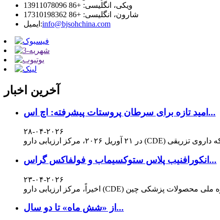
ویکی، انگلیسی: +86 13911078096
شارون، انگلیسی: +86 17310198362
info@bjsohchina.com
ایمیل:
آخرین اخبار
امید تازه برای سرطان پروستات پیشرفته: اچ اس...
۲۸-۰۴-۲۰۲۶
انکورافنیب پلاس ستوکسیماب و فولفاکس گراس...
۲۳-۰۴-۲۰۲۶
از «شش ماه» تا دو سال...