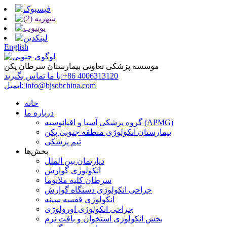
English
موسسه پزشکی تعاونی بیمارستان سرطان پکن
‎+86 4006313120‎
با ما تماس بگیرید:
info@bjsohchina.com
ایمیل:
خانه
درباره ما
گروه پزشکی آسیا و اقیانوسیه (APMG)
بیمارستان انکولوژی منطقه جنوبی پکن
تیم پزشکی
بخش‌ها
دپارتمان بین الملل
انکولوژی گوارش
سرطان کلیه ملانوما
جراحی انکولوژی دستگاه گوارش
انکولوژی قفسه سینه
جراحی انکولوژی اورولوژی
بخش انکولوژی استخوان و بافت نرم