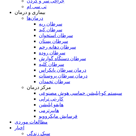
جراحی سر و گردن
تی سی ام
بیماری و درمان
درمان‌ها
سرطان ریه
سرطان کبد
سرطان استخوان
سرطان پستان
سرطان دهانه رحم
سرطان روده
سرطان دستگاه گوارش
سرطان کلیه
درمان سرطان پانکراس
درمان سرطان پروستات
سرطان تخمدان
مرکز درمان
سیستم کو-ابلیشن حماسی هوش مصنوعی
کار-تی تراپی
هایفو ابلیشن
هایپرترمی
فرسایش مایکروویو
مطالعات موردی
اخبار
سبک زندگی