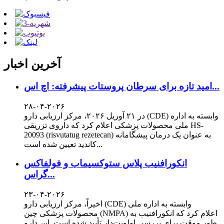
آخرین اخبار
امید تازه برای سرطان پروستات پیشرفته: اچ اس...
۲۸-۰۴-۲۰۲۶
در ۲۱ آوریل ۲۰۲۶، مرکز ارزیابی دارو (CDE) وابسته به اداره
ملی محصولات پزشکی اعلام کرد که داروی تزریقی HS-
20093 (risvutatug rezetecan) به عنوان یک درمان پیشگامانه
کاندید تعیین شده است...
انکورافنیب پلاس ستوکسیماب و فولفاکس
گراس...
۲۳-۰۴-۲۰۲۶
اخیراً، مرکز ارزیابی دارو (CDE) وابسته به اداره ملی
محصولات پزشکی چین (NMPA) اعلام کرد که انکورافنیب به
طور موقت برای بررسی اولویت‌دار تأیید شده است. این دارو