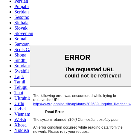
Persian
Punjabi
Serbian
Sesotho
Sinhala
Slovak
Slovenian
Somali
Samoan
Scots Gaelic
Shona
Sindhi
Sundanese
Swahili
Tajik
Tamil
Telugu
Thai
Ukrainian
Urdu
Uzbek
Vietnamese
Welsh
Xhosa
Yiddish