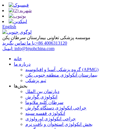
English
موسسه پزشکی تعاونی بیمارستان سرطان پکن
‎+86 4006313120‎
با ما تماس بگیرید:
info@bjsohchina.com
ایمیل:
خانه
درباره ما
گروه پزشکی آسیا و اقیانوسیه (APMG)
بیمارستان انکولوژی منطقه جنوبی پکن
تیم پزشکی
بخش‌ها
دپارتمان بین الملل
انکولوژی گوارش
سرطان کلیه ملانوما
جراحی انکولوژی دستگاه گوارش
انکولوژی قفسه سینه
جراحی انکولوژی اورولوژی
بخش انکولوژی استخوان و بافت نرم