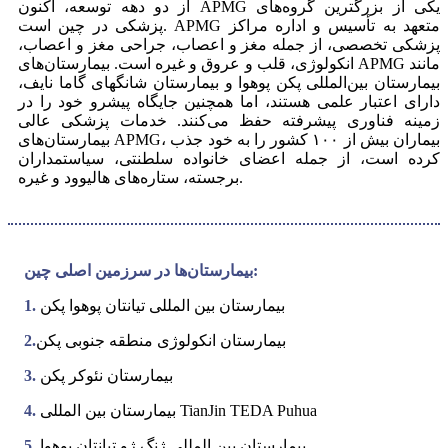
از دو دهه توسعه، اکنون APMG یکی از بزرگترین گروه‌های
پزشکی در چین است. APMG متعهد به تأسیس و اداره مراکز
پزشکی تخصصی، از جمله مغز و اعصاب، جراحی مغز و اعصاب،
انکولوژی، قلب و عروق و غیره است. بیمارستان‌های APMG مانند
بیمارستان بین‌المللی پکن پوهوا و بیمارستان شانگهای گاما نایف،
دارای اعتبار علمی هستند، اما همچنین جایگاه پیشرو خود را در
زمینه فناوری پیشرفته حفظ می‌کنند. خدمات پزشکی عالی
بیمارستان‌های APMG، بیماران بیش از ۱۰۰ کشور را به خود جذب
کرده است، از جمله اعضای خانواده سلطنتی، سیاستمداران
برجسته، ستاره‌های هالیوود و غیره.
بیمارستان‌ها در سرزمین اصلی چین:
بیمارستان بین المللی تیانتان پوهوا پکن
1.
بیمارستان انکولوژی منطقه جنوبی پکن
2.
بیمارستان نئوکر پکن
3.
بیمارستان بین المللی TianJin TEDA Puhua
4.
بیمارستان بین المللی ژنگ ژو تیانتان پوهوا
5.