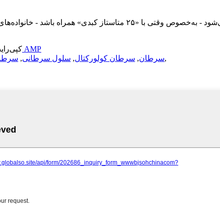
وقتی عبارت «سرطان پانکراس» در یک گزارش تشخیصی ظاهر می‌شود - به‌خصوص وق
موبایل AMP
© کپی‌رایت - ۲۰۱۰-۲۰۲۶: تمامی
,
سرطان
,
سرطان کولورکتال
,
سلول سرطانی
,
سرطان