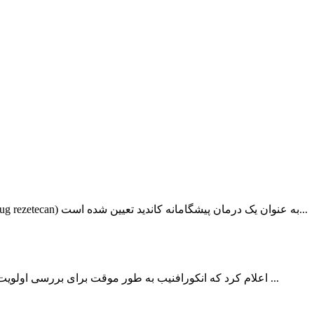
در ۲۱ آوریل ۲۰۲۶، مرکز ارزیابی دارو (CDE) وابسته به اداره ملی محصولات پزشکی اعلام کرد که داروی تزریقی HS-20093 (risvutatug rezetecan) به عنوان یک درمان پیشگامانه کاندید تعیین شده است...
اخیراً، مرکز ارزیابی دارو (CDE) وابسته به اداره ملی محصولات پزشکی چین (NMPA) اعلام کرد که انکورافنیب به طور موقت برای بررسی اولویت‌دار تأیید شده است. این دارو به صورت ترکیبی ...