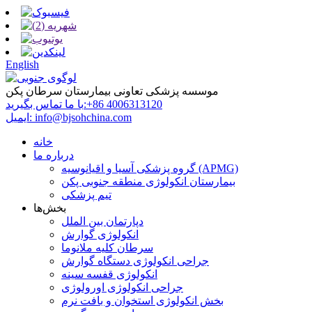
English
موسسه پزشکی تعاونی بیمارستان سرطان پکن
‎+86 4006313120‎
با ما تماس بگیرید:
info@bjsohchina.com
ایمیل:
خانه
درباره ما
گروه پزشکی آسیا و اقیانوسیه (APMG)
بیمارستان انکولوژی منطقه جنوبی پکن
تیم پزشکی
بخش‌ها
دپارتمان بین الملل
انکولوژی گوارش
سرطان کلیه ملانوما
جراحی انکولوژی دستگاه گوارش
انکولوژی قفسه سینه
جراحی انکولوژی اورولوژی
بخش انکولوژی استخوان و بافت نرم