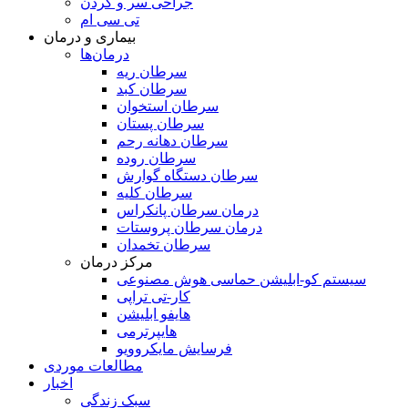
جراحی سر و گردن
تی سی ام
بیماری و درمان
درمان‌ها
سرطان ریه
سرطان کبد
سرطان استخوان
سرطان پستان
سرطان دهانه رحم
سرطان روده
سرطان دستگاه گوارش
سرطان کلیه
درمان سرطان پانکراس
درمان سرطان پروستات
سرطان تخمدان
مرکز درمان
سیستم کو-ابلیشن حماسی هوش مصنوعی
کار-تی تراپی
هایفو ابلیشن
هایپرترمی
فرسایش مایکروویو
مطالعات موردی
اخبار
سبک زندگی