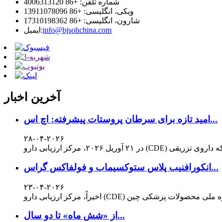
شماره تلفن: +86 4006313120
ویکی، انگلیسی: +86 13911078096
شارون، انگلیسی: +86 17310198362
info@bjsohchina.com
ایمیل:
آخرین اخبار
امید تازه برای سرطان پروستات پیشرفته: اچ اس...
۲۸-۰۴-۲۰۲۶
انکورافنیب پلاس ستوکسیماب و فولفاکس گراس...
۲۳-۰۴-۲۰۲۶
از «شش ماه» تا دو سال...