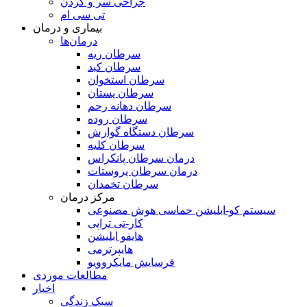
جراحی سر و گردن
تی سی ام
بیماری و درمان
درمان‌ها
سرطان ریه
سرطان کبد
سرطان استخوان
سرطان پستان
سرطان دهانه رحم
سرطان روده
سرطان دستگاه گوارش
سرطان کلیه
درمان سرطان پانکراس
درمان سرطان پروستات
سرطان تخمدان
مرکز درمان
سیستم کو-ابلیشن حماسی هوش مصنوعی
کار-تی تراپی
هایفو ابلیشن
هایپرترمی
فرسایش مایکروویو
مطالعات موردی
اخبار
سبک زندگی