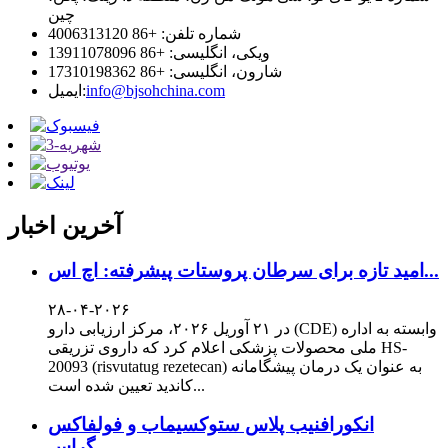
چین
شماره تلفن: +86 4006313120
ویکی، انگلیسی: +86 13911078096
شارون، انگلیسی: +86 17310198362
info@bjsohchina.com
ایمیل:
آخرین اخبار
امید تازه برای سرطان پروستات پیشرفته: اچ اس...
۲۸-۰۴-۲۰۲۶
در ۲۱ آوریل ۲۰۲۶، مرکز ارزیابی دارو (CDE) وابسته به اداره
ملی محصولات پزشکی اعلام کرد که داروی تزریقی HS-
20093 (risvutatug rezetecan) به عنوان یک درمان پیشگامانه
کاندید تعیین شده است...
انکورافنیب پلاس ستوکسیماب و فولفاکس
گراس...