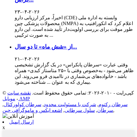
۲۳-۰۴-۲۰۲۶
اخیراً، مرکز ارزیابی دارو (CDE) وابسته به اداره ملی
محصولات پزشکی چین (NMPA) اعلام کرد که انکورافنیب به
طور موقت برای بررسی اولویت‌دار تأیید شده است. این دارو
به صورت ترکیبی ...
از «شش ماه» تا دو سال...
۲۱-۰۴-۲۰۲۶
وقتی عبارت «سرطان پانکراس» در یک گزارش تشخیصی
ظاهر می‌شود - به‌خصوص وقتی با «۲۵ متاستاز کبدی» همراه
باشد - خانواده‌های بی‌شماری در ناامیدی فرو می‌روند. این
بیماری که به عنوان ... شناخته می‌شود.
© کپی‌رایت - ۲۰۱۰-۲۰۲۶: تمامی حقوق محفوظ است.
نقشه سایت
موبایل AMP
-
سرطان رکتوم
,
شرکت با مسئولیت محدود
,
سرطان کولورکتال
,
,
سرطان
,
سلول سرطانی
,
اشعه ایکس و ماموگرافی چین
ارسال ایمیل
x