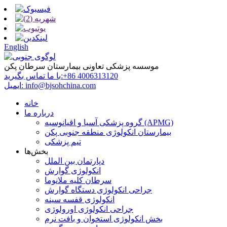
English
موسسه پزشکی تعاونی بیمارستان سرطان پکن
‎+86 4006313120‎
با ما تماس بگیرید:
info@bjsohchina.com
ایمیل:
خانه
درباره ما
گروه پزشکی آسیا و اقیانوسیه (APMG)
بیمارستان انکولوژی منطقه جنوبی پکن
تیم پزشکی
بخش‌ها
دپارتمان بین الملل
انکولوژی گوارش
سرطان کلیه ملانوما
جراحی انکولوژی دستگاه گوارش
انکولوژی قفسه سینه
جراحی انکولوژی اورولوژی
بخش انکولوژی استخوان و بافت نرم