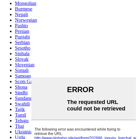
Mongolian
Burmese
Nepali
Norwegian
Pashto
Persian
Punjabi
Serbian
Sesotho
Sinhala
Slovak
Slovenian
Somali
Samoan
Scots Gaelic
Shona
Sindhi
Sundanese
Swahili
Tajik
Tamil
Telugu
Thai
Ukrainian
Urdu