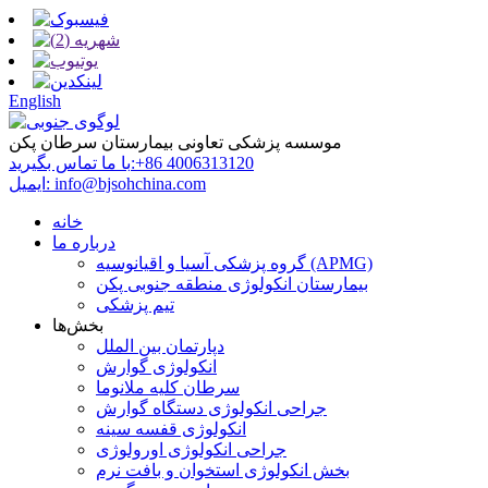
English
موسسه پزشکی تعاونی بیمارستان سرطان پکن
‎+86 4006313120‎
با ما تماس بگیرید:
info@bjsohchina.com
ایمیل:
خانه
درباره ما
گروه پزشکی آسیا و اقیانوسیه (APMG)
بیمارستان انکولوژی منطقه جنوبی پکن
تیم پزشکی
بخش‌ها
دپارتمان بین الملل
انکولوژی گوارش
سرطان کلیه ملانوما
جراحی انکولوژی دستگاه گوارش
انکولوژی قفسه سینه
جراحی انکولوژی اورولوژی
بخش انکولوژی استخوان و بافت نرم