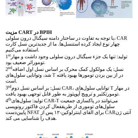
مزیت CART در BPIH
با توجه به تفاوت در ساختار دامنه سیگنال درون سلولی، CAR
چهار نوع ایجاد کرده است
نسل‌ها. ما از جدیدترین نسل کارت
استفاده می‌کنیم.
st
تولید: تنها یک جزء سیگنال درون سلولی وجود داشت و مهار
1
اثر ضعیف بود.
تومور
nd
نسل: یک مولکول کمک محرک بر اساس نسل اول اضافه
2
شد، و
توانایی سلول‌های T در از بین بردن تومورها بهبود یافته
است.
rd
نسل: بر اساس نسل دوم CAR، توانایی سلول‌های T در مهار
3
تکثیر و ترویج آپوپتوز به طور قابل توجهی بهبود یافت.
تومور
th
تولید: سلول‌های CAR-T می‌توانند در پاکسازی جمعیت
4
سلول‌های توموری از طریق
فعال کردن فاکتور رونویسی
آنتی ژن
پایین‌دست NFAT برای القای اینترلوکین-۱۲ پس از CAR
هدف را شناسایی می کند.