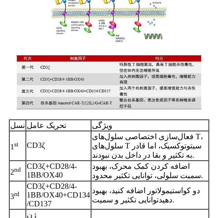
ویژگی
تحریک
عامل
نسل
فعال‌سازی اختصاصی سلول‌های T،
st
CD3ζ
سلول‌های T سیتوتوکسیک، اما قادر
1
به تکثیر و بقا در داخل بدن نبودند.
اضافه کردن کمک محرک، بهبود
CD3ζ+CD28/4-
nd
2
1BB/OX40
سمیت سلولی، توانایی تکثیر محدود.
CD3ζ+CD28/4-
دو کواستیمولاتور اضافه کنید، بهبود
rd
1BB/OX40+CD134
3
توانایی تکثیر و سمیت.
دهید
/CD137
ژن