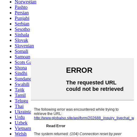
Norwegian
Pashto
Persian
Punjabi
Serbian
Sesotho
Sinhala
Slovak
Slovenian
Somali
Samoan
Scots Gaelic
Shona
Sindhi
Sundanese
Swahili
Tajik
Tamil
Telugu
Thai
Ukrainian
Urdu
Uzbek
Vietnamese
Welsh