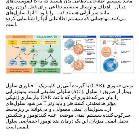
لنفوسیت‌های B مانند سیستم اطلاعاتی نظامی بدن هستند که به
دنبال ...
اهداف و ارسال سیستم دفاعی برای قفل کردن روی
آنها. سلول‌های T مانند سربازانی هستند که ... را نابود
می‌کنند.
مهاجمانی که سیستم اطلاعاتی آنها را شناسایی کرده
است.
فناوری سلول T با گیرنده آنتی‌ژن کایمریک (CAR): نوعی فناوری
سلولی تطبیقی ​​است.
ایمونوتراپی (ACI). سلول T بیمار از طریق
بازسازی ژنتیکی، CAR را بیان می‌کند
فناوری‌ای که باعث
می‌شود سلول‌های T مؤثر هدفمندتر، کشنده‌تر و پایدارتر
از...
سلول‌های ایمنی معمولی، و می‌توانند بر ریزمحیط
سرکوب‌کننده سیستم ایمنی موضعی غلبه کنند
تومور و شکستن
تحمل ایمنی میزبان. این یک درمان ضد تومور اختصاصی سلول
ایمنی است.