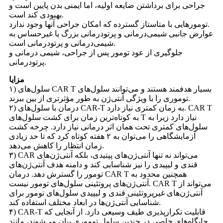
جراحی برای برداشتن ضایعه اولیه، اما ایمنی بدن پایین است و
بهبودی کند است.
تومورهایی با متاستاز گسترده که امکان جراحی آنها وجود ندارد.
عوارض جانبی شیمی‌درمانی و پرتودرمانی بزرگ یا غیرحساس به
شیمی‌درمانی و پرتودرمانی است.
جلوگیری از عود تومور پس از جراحی، شیمی درمانی و
پرتودرمانی.
مزایا
۱) سلول‌های CAR T بسیار هدفمند هستند و می‌توانند سلول‌های
توموری را با ویژگی آنتی‌ژن به طور مؤثرتری از بین ببرند.
۲) درمان با سلول‌های CAR-T به زمان کمتری نیاز دارد. CAR T
به کوتاه‌ترین زمان برای کشت سلول‌های T نیاز دارد زیرا به
سلول‌های کمتری تحت همان اثر درمانی نیاز دارد. چرخه کشت
آزمایشگاهی را می‌توان به ۲ هفته کوتاه کرد که تا حد زیادی
زمان انتظار را کاهش می‌دهد.
۳) CAR می‌تواند نه تنها آنتی‌ژن‌های پپتیدی، بلکه آنتی‌ژن‌های
قندی و لیپیدی را نیز شناسایی کند و دامنه هدف آنتی‌ژن‌های
تومور را گسترش دهد. درمان CAR T همچنین محدود به
آنتی‌ژن‌های پروتئینی سلول‌های تومور نیست. CAR T می‌تواند از
آنتی‌ژن‌های غیرپروتئینی قندی و لیپیدی سلول‌های تومور برای
شناسایی آنتی‌ژن‌ها در ابعاد مختلف استفاده کند.
۴) CAR-T قابلیت تکرارپذیری طیف وسیعی دارد. از آنجایی که
جایگاه‌های خاصی در چندین سلول توموری بیان می‌شوند، مانند