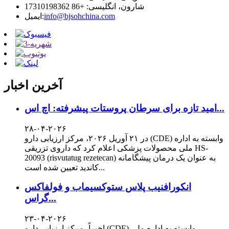
شارون، انگلیسی: +86 17310198362
info@bjsohchina.com
ایمیل:
آخرین اخبار
امید تازه برای سرطان پروستات پیشرفته: اچ اس...
۲۸-۰۴-۲۰۲۶
در ۲۱ آوریل ۲۰۲۶، مرکز ارزیابی دارو (CDE) وابسته به اداره
ملی محصولات پزشکی اعلام کرد که داروی تزریقی HS-
20093 (risvutatug rezetecan) به عنوان یک درمان پیشگامانه
کاندید تعیین شده است...
انکورافنیب پلاس ستوکسیماب و فولفاکس
گراس...
۲۳-۰۴-۲۰۲۶
اخیراً، مرکز ارزیابی دارو (CDE) وابسته به اداره ملی