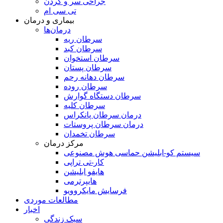
جراحی سر و گردن
تی سی ام
بیماری و درمان
درمان‌ها
سرطان ریه
سرطان کبد
سرطان استخوان
سرطان پستان
سرطان دهانه رحم
سرطان روده
سرطان دستگاه گوارش
سرطان کلیه
درمان سرطان پانکراس
درمان سرطان پروستات
سرطان تخمدان
مرکز درمان
سیستم کو-ابلیشن حماسی هوش مصنوعی
کار-تی تراپی
هایفو ابلیشن
هایپرترمی
فرسایش مایکروویو
مطالعات موردی
اخبار
سبک زندگی