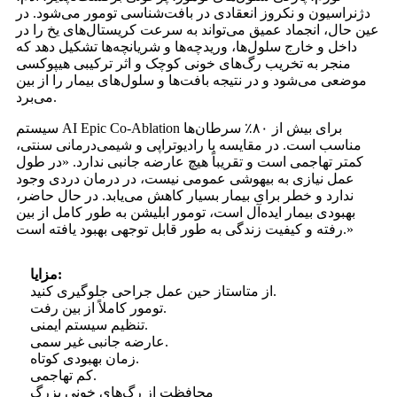
دژنراسیون و نکروز انعقادی در بافت‌شناسی تومور می‌شود. در
عین حال، انجماد عمیق می‌تواند به سرعت کریستال‌های یخ را در
داخل و خارج سلول‌ها، وریدچه‌ها و شریانچه‌ها تشکیل دهد که
منجر به تخریب رگ‌های خونی کوچک و اثر ترکیبی هیپوکسی
موضعی می‌شود و در نتیجه بافت‌ها و سلول‌های بیمار را از بین
می‌برد.
سیستم AI Epic Co-Ablation برای بیش از ۸۰٪ سرطان‌ها
مناسب است. در مقایسه با رادیوتراپی و شیمی‌درمانی سنتی،
کمتر تهاجمی است و تقریباً هیچ عارضه جانبی ندارد. «در طول
عمل نیازی به بیهوشی عمومی نیست، در درمان دردی وجود
ندارد و خطر برای بیمار بسیار کاهش می‌یابد. در حال حاضر،
بهبودی بیمار ایده‌آل است، تومور ابلیشن به طور کامل از بین
رفته و کیفیت زندگی به طور قابل توجهی بهبود یافته است.»
مزایا:
از متاستاز حین عمل جراحی جلوگیری کنید.
تومور کاملاً از بین رفت.
تنظیم سیستم ایمنی.
عارضه جانبی غیر سمی.
زمان بهبودی کوتاه.
کم تهاجمی.
محافظت از رگ‌های خونی بزرگ