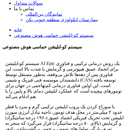
سوالات متداول
تماس با ما
نمایندگان بین‌المللی
بیمارستان انکولوژی منطقه جنوبی پکن
خانه
سیستم کو-ابلیشن حماسی هوش مصنوعی
سیستم کو-ابلیشن حماسی هوش مصنوعی
سیستم کو-ابلیشن AI Epic یک روش درمانی ترکیبی و فناوری
برای انجماد عمیق هیپوترمی و گرمایش با شدت بالا است. این
فناوری پس از دهه‌ها تلاش بی‌وقفه، به‌طور مستقل توسط
دانشمندان موسسه فنی فیزیک و شیمی (CAS) توسعه یافته
است. این اولین فناوری درمانی کم‌تهاجمی در جهان برای
تومورهای پیچیده است که عملکرد ابلیشن دمای بالا و پایین را با
هم ادغام می‌کند.
با سوراخ کردن یک پروب ابلیشن ترکیبی گرم و سرد با قطر
حدود ۲ میلی‌متر در محل هدف تومور، ناحیه تبادل انرژی سوزن
ابلیشن تحت تحریک فیزیکی انجماد عمیق (-۱۹۶ درجه سانتیگراد)
و گرمایش (بالای ۸۰ درجه سانتیگراد) قرار می‌گیرد که منجر به
تورم، پارگی سلول‌های تومور، پرخونی برگشت‌ناپذیر، ادم،