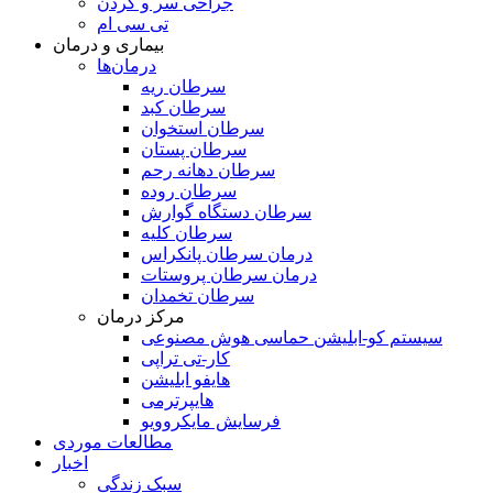
جراحی سر و گردن
تی سی ام
بیماری و درمان
درمان‌ها
سرطان ریه
سرطان کبد
سرطان استخوان
سرطان پستان
سرطان دهانه رحم
سرطان روده
سرطان دستگاه گوارش
سرطان کلیه
درمان سرطان پانکراس
درمان سرطان پروستات
سرطان تخمدان
مرکز درمان
سیستم کو-ابلیشن حماسی هوش مصنوعی
کار-تی تراپی
هایفو ابلیشن
هایپرترمی
فرسایش مایکروویو
مطالعات موردی
اخبار
سبک زندگی