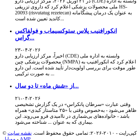
در ۲۱ آوریل ۲۰۲۶، مرکز ارزیابی دارو (CDE) وابسته به اداره
ملی محصولات پزشکی اعلام کرد که داروی تزریقی HS-
20093 (risvutatug rezetecan) به عنوان یک درمان پیشگامانه
کاندید تعیین شده است...
انکورافنیب پلاس ستوکسیماب و فولفاکس
گراس...
۲۳-۰۴-۲۰۲۶
اخیراً، مرکز ارزیابی دارو (CDE) وابسته به اداره ملی
محصولات پزشکی چین (NMPA) اعلام کرد که انکورافنیب به
طور موقت برای بررسی اولویت‌دار تأیید شده است. این دارو
به صورت ترکیبی ...
از «شش ماه» تا دو سال...
۲۱-۰۴-۲۰۲۶
وقتی عبارت «سرطان پانکراس» در یک گزارش تشخیصی
ظاهر می‌شود - به‌خصوص وقتی با «۲۵ متاستاز کبدی» همراه
باشد - خانواده‌های بی‌شماری در ناامیدی فرو می‌روند. این
بیماری که به عنوان ... شناخته می‌شود.
© کپی‌رایت - ۲۰۱۰-۲۰۲۶: تمامی حقوق محفوظ است.
نقشه سایت
موبایل AMP
-