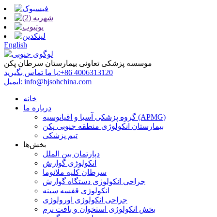
English
موسسه پزشکی تعاونی بیمارستان سرطان پکن
‎+86 4006313120‎
با ما تماس بگیرید:
info@bjsohchina.com
ایمیل:
خانه
درباره ما
گروه پزشکی آسیا و اقیانوسیه (APMG)
بیمارستان انکولوژی منطقه جنوبی پکن
تیم پزشکی
بخش‌ها
دپارتمان بین الملل
انکولوژی گوارش
سرطان کلیه ملانوما
جراحی انکولوژی دستگاه گوارش
انکولوژی قفسه سینه
جراحی انکولوژی اورولوژی
بخش انکولوژی استخوان و بافت نرم