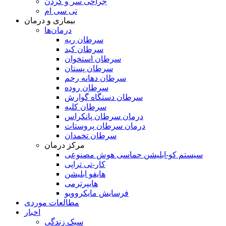
جراحی سر و گردن
تی سی ام
بیماری و درمان
درمان‌ها
سرطان ریه
سرطان کبد
سرطان استخوان
سرطان پستان
سرطان دهانه رحم
سرطان روده
سرطان دستگاه گوارش
سرطان کلیه
درمان سرطان پانکراس
درمان سرطان پروستات
سرطان تخمدان
مرکز درمان
سیستم کو-ابلیشن حماسی هوش مصنوعی
کار-تی تراپی
هایفو ابلیشن
هایپرترمی
فرسایش مایکروویو
مطالعات موردی
اخبار
سبک زندگی