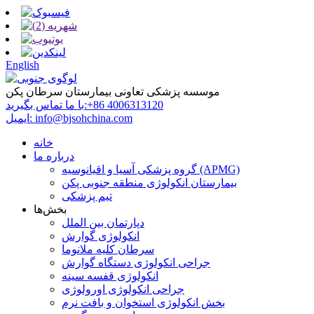
English
موسسه پزشکی تعاونی بیمارستان سرطان پکن
‎+86 4006313120‎
با ما تماس بگیرید:
info@bjsohchina.com
ایمیل:
خانه
درباره ما
گروه پزشکی آسیا و اقیانوسیه (APMG)
بیمارستان انکولوژی منطقه جنوبی پکن
تیم پزشکی
بخش‌ها
دپارتمان بین الملل
انکولوژی گوارش
سرطان کلیه ملانوما
جراحی انکولوژی دستگاه گوارش
انکولوژی قفسه سینه
جراحی انکولوژی اورولوژی
بخش انکولوژی استخوان و بافت نرم