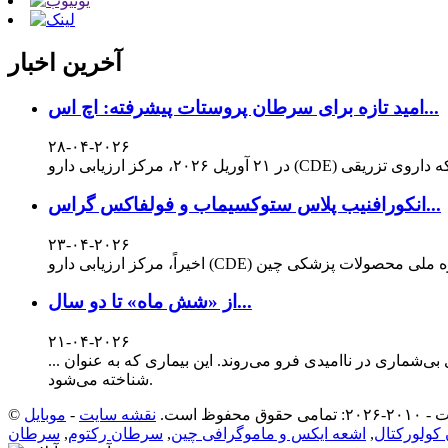
آخرین اخبار
امید تازه برای سرطان پروستات پیشرفته: اچ اس...
۲۸-۰۴-۲۰۲۶
انکورافنیب پلاس ستوکسیماب و فولفاکس گراس...
۲۳-۰۴-۲۰۲۶
از «شش ماه» تا دو سال...
۲۱-۰۴-۲۰۲۶
تی با «۲۵ متاستاز کبدی» همراه باشد - خانواده‌های بی‌شماری در ناامیدی فرو می‌روند. این بیماری که به عنوان ...
شناخته می‌شود.
 حقوق محفوظ است.
نقشه سایت
-
کولورکتال
,
اشعه ایکس و ماموگرافی چین
,
سرطان رکتوم
,
سرطان