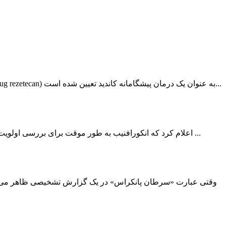
در ۲۱ آوریل ۲۰۲۶، مرکز ارزیابی دارو (CDE) وابسته به اداره ملی محصولات پزشکی اعلام کرد که داروی تزریقی HS-20093 (risvutatug rezetecan) به عنوان یک درمان پیشگامانه کاندید تعیین شده است...
اخیراً، مرکز ارزیابی دارو (CDE) وابسته به اداره ملی محصولات پزشکی چین (NMPA) اعلام کرد که انکورافنیب به طور موقت برای بررسی اولویت‌دار تأیید شده است. این دارو به صورت ترکیبی ...