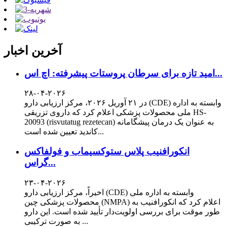
آخرین اخبار
امید تازه برای سرطان پروستات پیشرفته: اچ اس...
۲۸-۰۴-۲۰۲۶
در ۲۱ آوریل ۲۰۲۶، مرکز ارزیابی دارو (CDE) وابسته به اداره
ملی محصولات پزشکی اعلام کرد که داروی تزریقی HS-
20093 (risvutatug rezetecan) به عنوان یک درمان پیشگامانه
کاندید تعیین شده است...
انکورافنیب پلاس ستوکسیماب و فولفاکس
گراس...
۲۳-۰۴-۲۰۲۶
اخیراً، مرکز ارزیابی دارو (CDE) وابسته به اداره ملی
محصولات پزشکی چین (NMPA) اعلام کرد که انکورافنیب به
طور موقت برای بررسی اولویت‌دار تأیید شده است. این دارو
به صورت ترکیبی ...