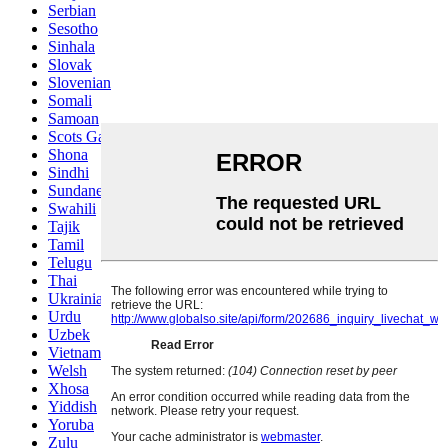
Serbian
Sesotho
Sinhala
Slovak
Slovenian
Somali
Samoan
Scots Gaelic
Shona
Sindhi
Sundanese
Swahili
Tajik
Tamil
Telugu
Thai
Ukrainian
Urdu
Uzbek
Vietnamese
Welsh
Xhosa
Yiddish
Yoruba
Zulu