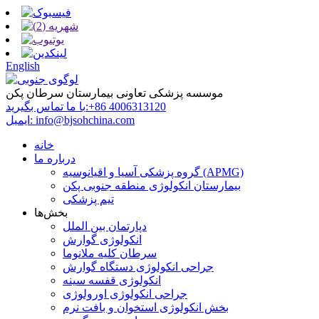
English
موسسه پزشکی تعاونی بیمارستان سرطان پکن
‎+86 4006313120‎
با ما تماس بگیرید:
info@bjsohchina.com
ایمیل:
خانه
درباره ما
گروه پزشکی آسیا و اقیانوسیه (APMG)
بیمارستان انکولوژی منطقه جنوبی پکن
تیم پزشکی
بخش‌ها
دپارتمان بین الملل
انکولوژی گوارش
سرطان کلیه ملانوما
جراحی انکولوژی دستگاه گوارش
انکولوژی قفسه سینه
جراحی انکولوژی اورولوژی
بخش انکولوژی استخوان و بافت نرم