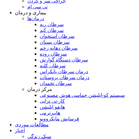
جراحی سر و گردن
تی سی ام
بیماری و درمان
درمان‌ها
سرطان ریه
سرطان کبد
سرطان استخوان
سرطان پستان
سرطان دهانه رحم
سرطان روده
سرطان دستگاه گوارش
سرطان کلیه
درمان سرطان پانکراس
درمان سرطان پروستات
سرطان تخمدان
مرکز درمان
سیستم کو-ابلیشن حماسی هوش مصنوعی
کار-تی تراپی
هایفو ابلیشن
هایپرترمی
فرسایش مایکروویو
مطالعات موردی
اخبار
سبک زندگی