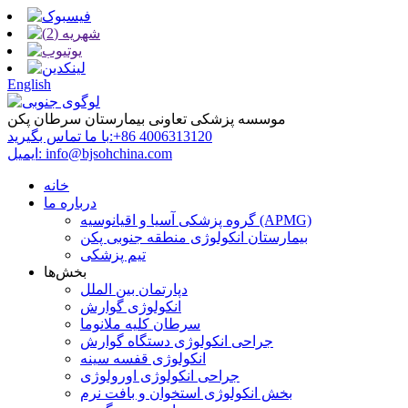
English
موسسه پزشکی تعاونی بیمارستان سرطان پکن
‎+86 4006313120‎
با ما تماس بگیرید:
info@bjsohchina.com
ایمیل:
خانه
درباره ما
گروه پزشکی آسیا و اقیانوسیه (APMG)
بیمارستان انکولوژی منطقه جنوبی پکن
تیم پزشکی
بخش‌ها
دپارتمان بین الملل
انکولوژی گوارش
سرطان کلیه ملانوما
جراحی انکولوژی دستگاه گوارش
انکولوژی قفسه سینه
جراحی انکولوژی اورولوژی
بخش انکولوژی استخوان و بافت نرم