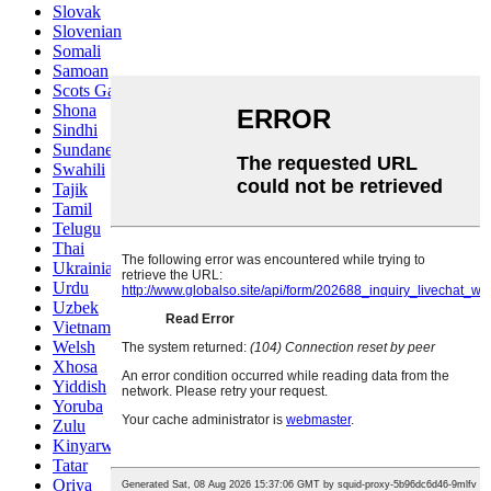
Slovak
Slovenian
Somali
Samoan
Scots Gaelic
Shona
Sindhi
Sundanese
Swahili
Tajik
Tamil
Telugu
Thai
Ukrainian
Urdu
Uzbek
Vietnamese
Welsh
Xhosa
Yiddish
Yoruba
Zulu
Kinyarwanda
Tatar
Oriya