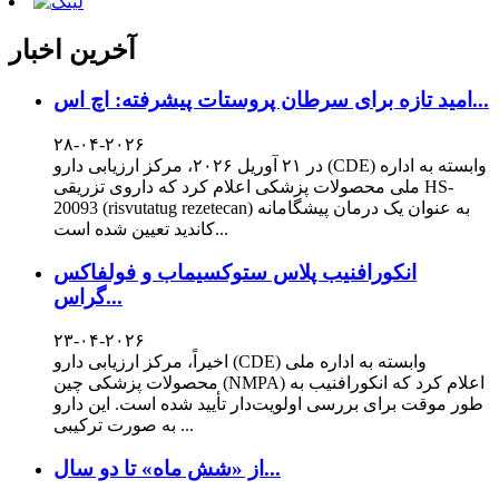
آخرین اخبار
امید تازه برای سرطان پروستات پیشرفته: اچ اس...
۲۸-۰۴-۲۰۲۶
در ۲۱ آوریل ۲۰۲۶، مرکز ارزیابی دارو (CDE) وابسته به اداره
ملی محصولات پزشکی اعلام کرد که داروی تزریقی HS-
20093 (risvutatug rezetecan) به عنوان یک درمان پیشگامانه
کاندید تعیین شده است...
انکورافنیب پلاس ستوکسیماب و فولفاکس
گراس...
۲۳-۰۴-۲۰۲۶
اخیراً، مرکز ارزیابی دارو (CDE) وابسته به اداره ملی
محصولات پزشکی چین (NMPA) اعلام کرد که انکورافنیب به
طور موقت برای بررسی اولویت‌دار تأیید شده است. این دارو
به صورت ترکیبی ...
از «شش ماه» تا دو سال...