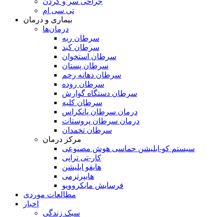
جراحی سر و گردن
تی سی ام
بیماری و درمان
درمان‌ها
سرطان ریه
سرطان کبد
سرطان استخوان
سرطان پستان
سرطان دهانه رحم
سرطان روده
سرطان دستگاه گوارش
سرطان کلیه
درمان سرطان پانکراس
درمان سرطان پروستات
سرطان تخمدان
مرکز درمان
سیستم کو-ابلیشن حماسی هوش مصنوعی
کار-تی تراپی
هایفو ابلیشن
هایپرترمی
فرسایش مایکروویو
مطالعات موردی
اخبار
سبک زندگی