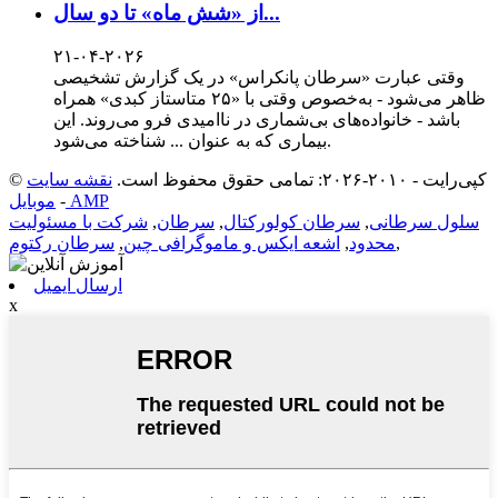
از «شش ماه» تا دو سال...
۲۱-۰۴-۲۰۲۶
وقتی عبارت «سرطان پانکراس» در یک گزارش تشخیصی
ظاهر می‌شود - به‌خصوص وقتی با «۲۵ متاستاز کبدی» همراه
باشد - خانواده‌های بی‌شماری در ناامیدی فرو می‌روند. این
بیماری که به عنوان ... شناخته می‌شود.
© کپی‌رایت - ۲۰۱۰-۲۰۲۶: تمامی حقوق محفوظ است.
نقشه سایت
موبایل AMP
-
سلول سرطانی
,
سرطان کولورکتال
,
سرطان
,
شرکت با مسئولیت
,
محدود
,
اشعه ایکس و ماموگرافی چین
,
سرطان رکتوم
ارسال ایمیل
x