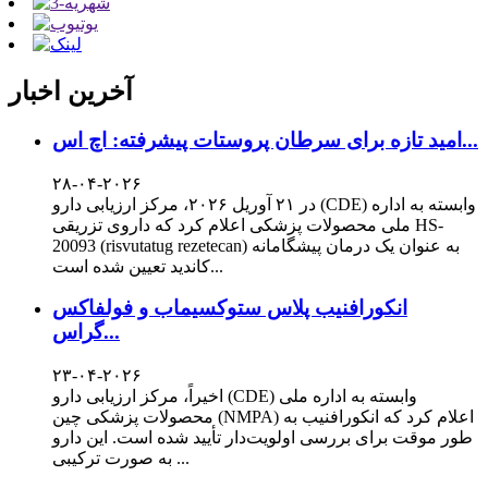
آخرین اخبار
امید تازه برای سرطان پروستات پیشرفته: اچ اس...
۲۸-۰۴-۲۰۲۶
در ۲۱ آوریل ۲۰۲۶، مرکز ارزیابی دارو (CDE) وابسته به اداره
ملی محصولات پزشکی اعلام کرد که داروی تزریقی HS-
20093 (risvutatug rezetecan) به عنوان یک درمان پیشگامانه
کاندید تعیین شده است...
انکورافنیب پلاس ستوکسیماب و فولفاکس
گراس...
۲۳-۰۴-۲۰۲۶
اخیراً، مرکز ارزیابی دارو (CDE) وابسته به اداره ملی
محصولات پزشکی چین (NMPA) اعلام کرد که انکورافنیب به
طور موقت برای بررسی اولویت‌دار تأیید شده است. این دارو
به صورت ترکیبی ...