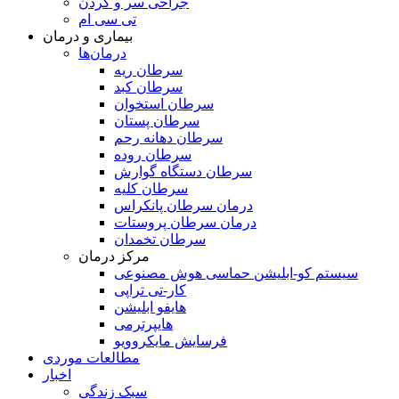
جراحی سر و گردن
تی سی ام
بیماری و درمان
درمان‌ها
سرطان ریه
سرطان کبد
سرطان استخوان
سرطان پستان
سرطان دهانه رحم
سرطان روده
سرطان دستگاه گوارش
سرطان کلیه
درمان سرطان پانکراس
درمان سرطان پروستات
سرطان تخمدان
مرکز درمان
سیستم کو-ابلیشن حماسی هوش مصنوعی
کار-تی تراپی
هایفو ابلیشن
هایپرترمی
فرسایش مایکروویو
مطالعات موردی
اخبار
سبک زندگی