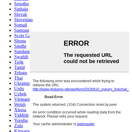
Sesotho
Sinhala
Slovak
Slovenian
Somali
Samoan
Scots Gaelic
Shona
Sindhi
Sundanese
Swahili
Tajik
Tamil
Telugu
Thai
Ukrainian
Urdu
Uzbek
Vietnamese
Welsh
Xhosa
Yiddish
Yoruba
Zulu
Kinyarwanda