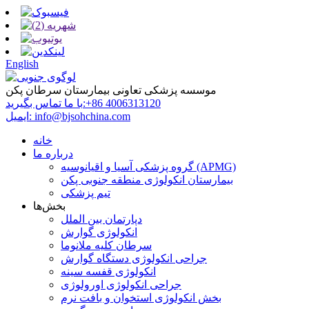
English
موسسه پزشکی تعاونی بیمارستان سرطان پکن
‎+86 4006313120‎
با ما تماس بگیرید:
info@bjsohchina.com
ایمیل:
خانه
درباره ما
گروه پزشکی آسیا و اقیانوسیه (APMG)
بیمارستان انکولوژی منطقه جنوبی پکن
تیم پزشکی
بخش‌ها
دپارتمان بین الملل
انکولوژی گوارش
سرطان کلیه ملانوما
جراحی انکولوژی دستگاه گوارش
انکولوژی قفسه سینه
جراحی انکولوژی اورولوژی
بخش انکولوژی استخوان و بافت نرم