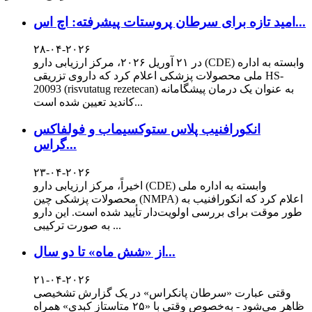
امید تازه برای سرطان پروستات پیشرفته: اچ اس...
۲۸-۰۴-۲۰۲۶
در ۲۱ آوریل ۲۰۲۶، مرکز ارزیابی دارو (CDE) وابسته به اداره
ملی محصولات پزشکی اعلام کرد که داروی تزریقی HS-
20093 (risvutatug rezetecan) به عنوان یک درمان پیشگامانه
کاندید تعیین شده است...
انکورافنیب پلاس ستوکسیماب و فولفاکس
گراس...
۲۳-۰۴-۲۰۲۶
اخیراً، مرکز ارزیابی دارو (CDE) وابسته به اداره ملی
محصولات پزشکی چین (NMPA) اعلام کرد که انکورافنیب به
طور موقت برای بررسی اولویت‌دار تأیید شده است. این دارو
به صورت ترکیبی ...
از «شش ماه» تا دو سال...
۲۱-۰۴-۲۰۲۶
وقتی عبارت «سرطان پانکراس» در یک گزارش تشخیصی
ظاهر می‌شود - به‌خصوص وقتی با «۲۵ متاستاز کبدی» همراه