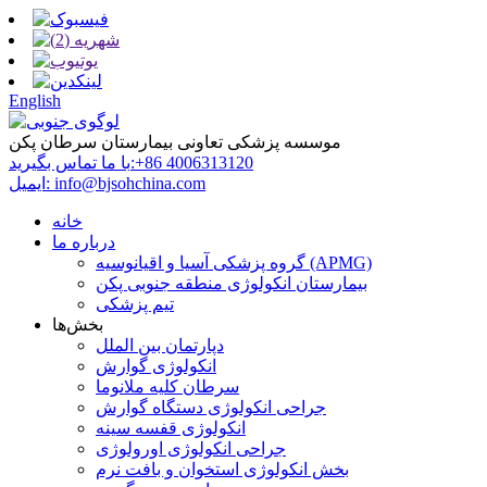
English
موسسه پزشکی تعاونی بیمارستان سرطان پکن
‎+86 4006313120‎
با ما تماس بگیرید:
info@bjsohchina.com
ایمیل:
خانه
درباره ما
گروه پزشکی آسیا و اقیانوسیه (APMG)
بیمارستان انکولوژی منطقه جنوبی پکن
تیم پزشکی
بخش‌ها
دپارتمان بین الملل
انکولوژی گوارش
سرطان کلیه ملانوما
جراحی انکولوژی دستگاه گوارش
انکولوژی قفسه سینه
جراحی انکولوژی اورولوژی
بخش انکولوژی استخوان و بافت نرم