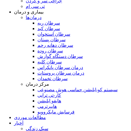
جراحی سر و گردن
تی سی ام
بیماری و درمان
درمان‌ها
سرطان ریه
سرطان کبد
سرطان استخوان
سرطان پستان
سرطان دهانه رحم
سرطان روده
سرطان دستگاه گوارش
سرطان کلیه
درمان سرطان پانکراس
درمان سرطان پروستات
سرطان تخمدان
مرکز درمان
سیستم کو-ابلیشن حماسی هوش مصنوعی
کار-تی تراپی
هایفو ابلیشن
هایپرترمی
فرسایش مایکروویو
مطالعات موردی
اخبار
سبک زندگی